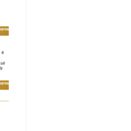
euros
r 4
ail
,9
euros