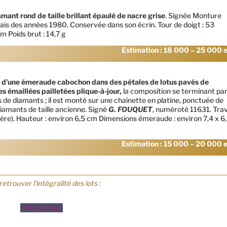
mant rond de taille brillant épaulé de nacre grise
. Signée Monture
ais des années 1980. Conservée dans son écrin. Tour de doigt : 53
m Poids brut : 14,7 g
Estimation : 18 000 – 25 000 
é d’une émeraude cabochon dans des pétales de lotus pavés de
s émaillées pailletées plique-à-jour,
la composition se terminant pa
de diamants ; il est monté sur une chaînette en platine, ponctuée de
diamants de taille ancienne. Signé
G. FOUQUET
, numéroté 11631. Trav
ère). Hauteur : environ 6,5 cm Dimensions émeraude : environ 7,4 x 6
Estimation : 15 000 – 20 000 
retrouver l’intégralité des lots :
CATALOGUE