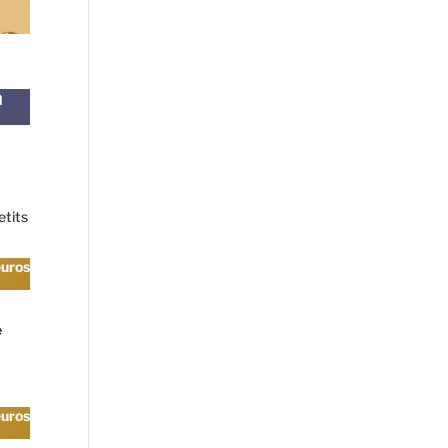
à
etits
euros
e
euros