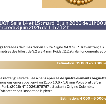
OT, Salle 14 et 15 : mardi 2 juin 2026 de 11h00 
rcredi 3 juin 2026 de 11h à 12 h
s torsadés de billes d’or en chute
. Signé
CARTIER
. Travail français
tres des billes : de 9,2 à 3,4 mm Poids : 112,9 g (Enfoncements et p
Estimation : 15 000 – 20 000 
e rectangulaire taillée à pans épaulée de quatre diamants baguett
imensions émeraude : environ 11,5 x 10,6 x 5,6 mm Poids brut : 8,5 g
Paris (2026) N° 20261978767 attestant : Origine Colombie,
affectant pas l’aspect de la pierre.
Estimation : 4 000 – 6 000 