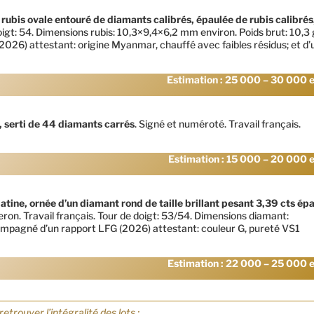
 rubis ovale entouré de diamants calibrés, épaulée de rubis calibrés,
doigt: 54. Dimensions rubis: 10,3×9,4×6,2 mm environ. Poids brut: 10,3 
26) attestant: origine Myanmar, chauffé avec faibles résidus; et d’
Estimation : 25 000 – 30 000 
e, serti de 44 diamants carrés
. Signé et numéroté. Travail français.
Estimation : 15 000 – 20 000 
atine, ornée d’un diamant rond de taille brillant pesant 3,39 cts ép
on. Travail français. Tour de doigt: 53/54. Dimensions diamant:
compagné d’un rapport LFG (2026) attestant: couleur G, pureté VS1
Estimation : 22 000 – 25 000 
retrouver l’intégralité des lots :