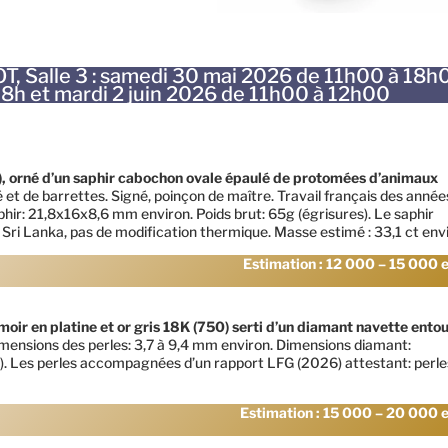
T, Salle 3 : samedi 30 mai 2026 de 11h00 à 18h
à 18h et mardi 2 juin 2026 de 11h00 à 12h00
), orné d’un saphir cabochon ovale épaulé de protomées d’animaux
é et de barrettes. Signé, poinçon de maître. Travail français des année
ir: 21,8x16x8,6 mm environ. Poids brut: 65g (égrisures). Le saphir
ri Lanka, pas de modification thermique. Masse estimé : 33,1 ct envi
Estimation : 12 000 – 15 000 
rmoir en platine et or gris 18K (750) serti d’un diamant navette ento
mensions des perles: 3,7 à 9,4 mm environ. Dimensions diamant:
c). Les perles accompagnées d’un rapport LFG (2026) attestant: perle
Estimation : 15 000 – 20 000 