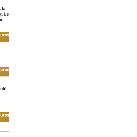
 la
g. Le
un
euros
euros
aulé
euros