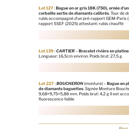
Lot 127
:
Bague en or gris 18K (750), ornée d’un
corbeille sertie de diamants calibrés
. Tour de 
rubis accompagné d’un pré-rapport GEM-Paris (20
rapport SSEF (2025) attestant: rubis chauffé
Lot 139
:
CARTIER
–
Bracelet rivière en platin
Longueur: 16,5cm environ. Poids brut: 27,5 g
Lot 227
:
BOUCHERON
(monture) –
Bague en pl
de diamants baguettes
. Signée Monture Boucher
9,68×9,75×5,88 mm. Poids brut: 4,2 g Il est ac
fluorescence faible
Pour 