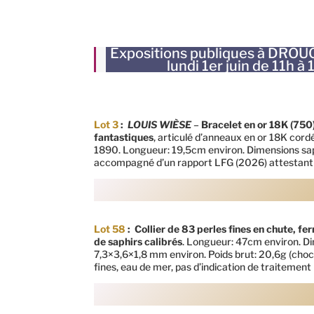
Expositions publiques à DROUO
lundi 1er juin de 11h 
Lot 3
:
LOUIS WIÈSE
–
Bracelet en or 18K (750
fantastiques
, articulé d’anneaux en or 18K cord
1890. Longueur: 19,5cm environ. Dimensions saph
accompagné d’un rapport LFG (2026) attestant S
Lot 58
:
Collier de 83 perles fines en chute, fe
de saphirs calibrés
. Longueur: 47cm environ. Di
7,3×3,6×1,8 mm environ. Poids brut: 20,6g (cho
fines, eau de mer, pas d’indication de traitement