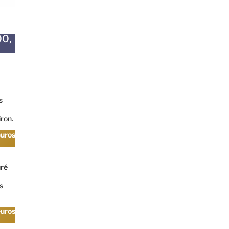
00,
s
ron.
euros
uré
s
euros