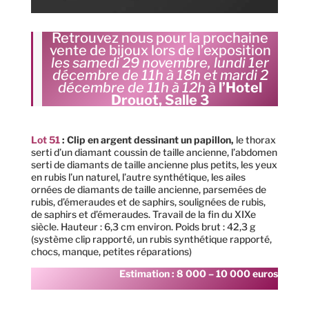
Retrouvez nous pour la prochaine
vente de bijoux lors de l’exposition
les samedi 29 novembre, lundi 1er
décembre de 11h à 18h et mardi 2
décembre de 11h à 12h
à
l’Hotel
Drouot, Salle 3
Lot 51
:
Clip en argent dessinant un papillon,
le thorax
serti d’un diamant coussin de taille ancienne, l’abdomen
serti de diamants de taille ancienne plus petits, les yeux
en rubis l’un naturel, l’autre synthétique, les ailes
ornées de diamants de taille ancienne, parsemées de
rubis, d’émeraudes et de saphirs, soulignées de rubis,
de saphirs et d’émeraudes. Travail de la fin du XIXe
siècle. Hauteur : 6,3 cm environ. Poids brut : 42,3 g
(système clip rapporté, un rubis synthétique rapporté,
chocs, manque, petites réparations)
Estimation : 8 000 – 10 000 euros