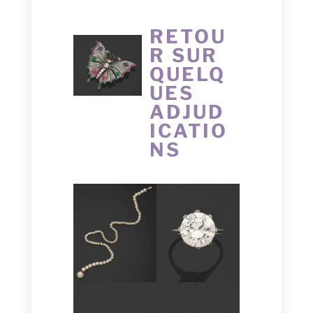
RETOU
R SUR
QUELQ
UES
ADJUD
ICATIO
NS