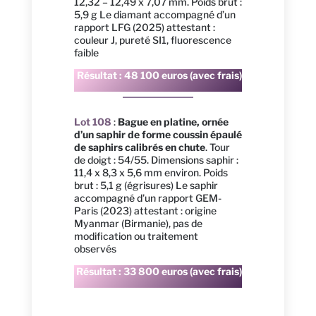
12,32 – 12,49 x 7,07 mm. Poids brut :
5,9 g Le diamant accompagné d’un
rapport LFG (2025) attestant :
couleur J, pureté SI1, fluorescence
faible
Résultat : 48 100 euros (avec frais)
Lot 108
:
Bague en platine, ornée
d’un saphir de forme coussin épaulé
de saphirs calibrés en chute
. Tour
de doigt : 54/55. Dimensions saphir :
11,4 x 8,3 x 5,6 mm environ. Poids
brut : 5,1 g (égrisures) Le saphir
accompagné d’un rapport GEM-
Paris (2023) attestant : origine
Myanmar (Birmanie), pas de
modification ou traitement
observés
Résultat : 33 800 euros (avec frais)