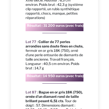
XIXe siècle. Hauteur : 6,3 cm
environ. Poids brut : 42,3 g (système
clip rapporté, un rubis synthétique
rapporté, chocs, manque, petites
réparations)
Résultat : 31 200 euros (avec frais)
Lot 77
:
Collier de 77 perles
arrondies sans doute fines en chute,
fermoir en or gris 18K (750), orné
d’une perle entourée de diamants de
taille ancienne. Travail français.
Longueur : 40,5 cm environ. Poids
brut : 14,7 g
Résultat : 14 950 euros (avec frais)
Lot 87
:
Bague en or gris 18K (750),
ornée d’un diamant rond de taille
brillant pesant 6,51 cts
. Tour de
doigt : 57. Dimensions diamant :