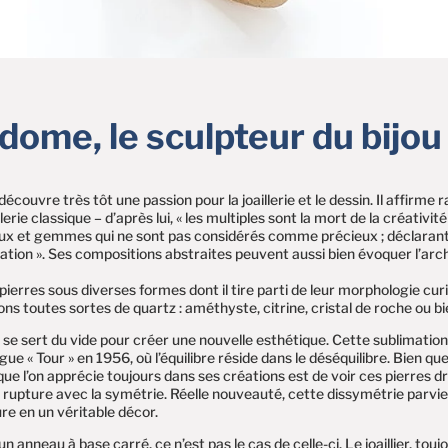
dome, le sculpteur du bijo
ouvre très tôt une passion pour la joaillerie et le dessin. Il affirme
rie classique – d’après lui, « les multiples sont la mort de la créativité
ux et gemmes qui ne sont pas considérés comme précieux ; déclarant q
ion ». Ses compositions abstraites peuvent aussi bien évoquer l’arch
pierres sous diverses formes dont il tire parti de leur morphologie cu
ns toutes sortes de quartz : améthyste, citrine, cristal de roche ou 
l se sert du vide pour créer une nouvelle esthétique. Cette sublimatio
bague « Tour » en 1956, où l’équilibre réside dans le déséquilibre. Bien q
que l’on apprécie toujours dans ses créations est de voir ces pierres 
 en rupture avec la symétrie. Réelle nouveauté, cette dissymétrie parvie
re en un véritable décor.
 anneau à base carré, ce n’est pas le cas de celle-ci. Le joaillier, to