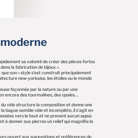
u moderne
 rapidement sa volonté de créer des pièces fortes
 dans la fabrication de bijoux ».
ue son « style s’est construit principalement
itecture new-yorkaise, les étoiles ou le monde
rieuse façonnée par la nature ou par une
bien encore des tourmalines, des opales…
n du vide structure la composition et donne une
ue la bague semble vide et incomplète, il s’agit en
dressées vers le haut et ne prenant aucun appui.
nt à donner aux pierres un relief qui magnifie la
ujours ouvert aux suggestions et préférences de